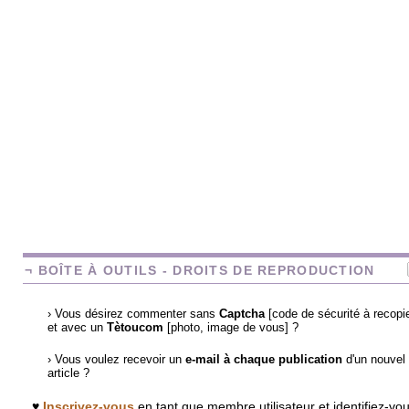
¬ BOÎTE À OUTILS - DROITS DE REPRODUCTION
› Vous désirez commenter sans
Captcha
[code de sécurité à recopie
et avec un
Tètoucom
[photo, image de vous] ?
› Vous voulez recevoir un
e-mail à chaque publication
d'un nouvel
article ?
♥
Inscrivez-vous
en tant que membre utilisateur et identifiez-vo