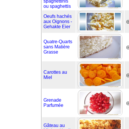
spaghettinis
ou spaghettis
Oeufs hachés
aux Oignons -
Gehakte Eier
Quatre-Quarts
sans Matière
◎
Grasse
Carottes au
Miel
Grenade
Parfumée
Gâteau au