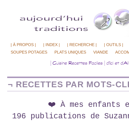
| À PROPOS |
| INDEX |
| RECHERCHE |
| OUTILS |
SOUPES POTAGES
PLATS UNIQUES
VIANDE
ACCO
¬ RECETTES PAR MOTS-CLÉ
❤️ À mes enfants 
196 publications de Suzan