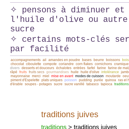
✧ pensons à diminuer et 
l'huile d'olive ou autre
sucre
✧ certains mots-clés ser
par facilité
accompagnements
ail
amandes en poudre
bases
beurre
boissons
bois
chocolat
ciboulette
compote
coriandre
corn flakes
cornichons
cramique
divers
desserts et douceurs
échalotes
entrées
farfel
farine
farine de mat
râpé
fruits
fruits secs
gourmandises
huile
huile d'olive
intolérance
jamb
mayonnaise
merci
miel
mise en avant
modes de cuisson
moutarde
oeu
piment d'Espelette
plats uniques
poisson
pudding
purée
quinoa
ras el
d'érable
soupes - potages
sucre
sucre vanillé
tabasco
tapioca
traditions
traditions juives
traditions
> traditions juives