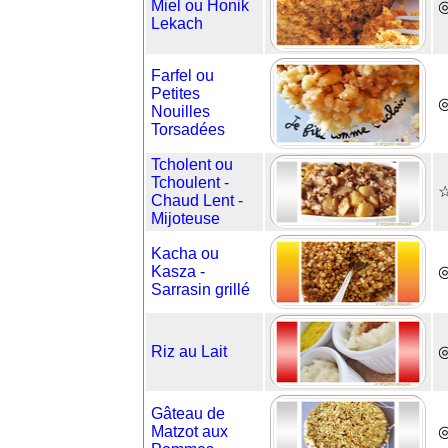
Miel ou Honik
◎
Lekach
Farfel ou
Petites
Nouilles
Torsadées
Tcholent ou
Tchoulent -
☆
Chaud Lent -
Mijoteuse
Kacha ou
Kasza -
Sarrasin grillé
Riz au Lait
◎
Gâteau de
Matzot aux
◎