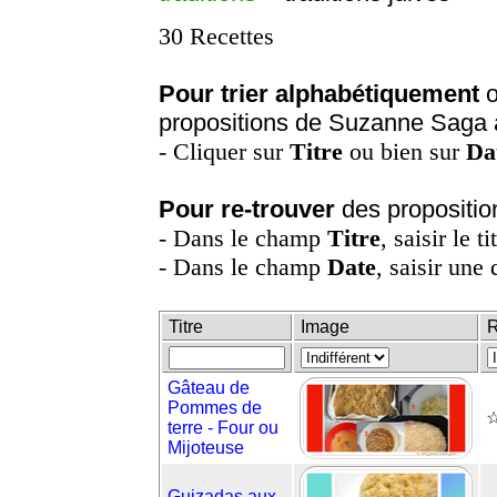
30 Recettes
Pour trier alphabétiquement
o
propositions de Suzanne Saga 
- Cliquer sur
Titre
ou bien sur
Da
Pour re-trouver
des propositio
- Dans le champ
Titre
, saisir le t
- Dans le champ
Date
, saisir une 
Titre
Image
R
Gâteau de
Pommes de
☆
terre - Four ou
Mijoteuse
Guizadas aux