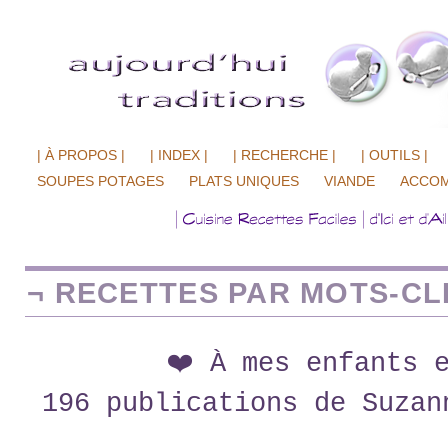
| À PROPOS |
| INDEX |
| RECHERCHE |
| OUTILS |
SOUPES POTAGES
PLATS UNIQUES
VIANDE
ACCO
¬ RECETTES PAR MOTS-CLÉ
❤️ À mes enfants 
196 publications de Suzan