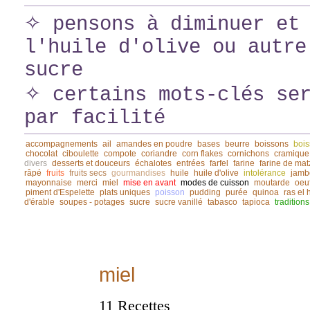
✧ pensons à diminuer et 
l'huile d'olive ou autre
sucre
✧ certains mots-clés ser
par facilité
accompagnements
ail
amandes en poudre
bases
beurre
boissons
bois
chocolat
ciboulette
compote
coriandre
corn flakes
cornichons
cramique
divers
desserts et douceurs
échalotes
entrées
farfel
farine
farine de mat
râpé
fruits
fruits secs
gourmandises
huile
huile d'olive
intolérance
jamb
mayonnaise
merci
miel
mise en avant
modes de cuisson
moutarde
oeu
piment d'Espelette
plats uniques
poisson
pudding
purée
quinoa
ras el
d'érable
soupes - potages
sucre
sucre vanillé
tabasco
tapioca
traditions
miel
11 Recettes