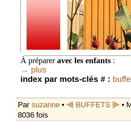
À préparer
avec les enfants
:
→ plus
index par mots-clés # :
buffe
Par
suzanne
•
⫷ BUFFETS ⫸
• M
8036 fois