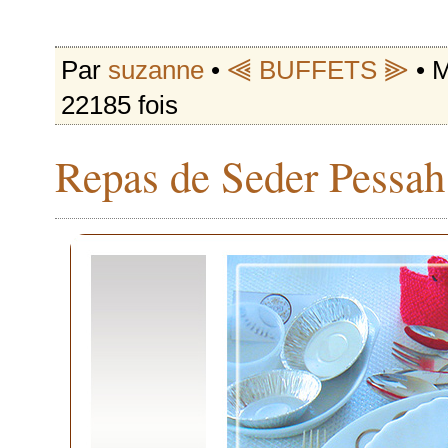
Par
suzanne
•
⫷ BUFFETS ⫸
• M
22185 fois
Repas de Seder Pessah