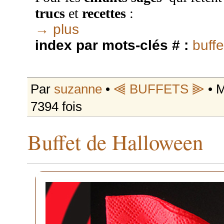
trucs
et
recettes
:
→ plus
index par mots-clés # :
buffe
Par
suzanne
•
⫷ BUFFETS ⫸
• M
7394 fois
Buffet de Halloween