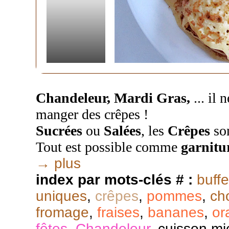
Chandeleur, Mardi Gras,
... il
manger des crêpes !
Sucrées
ou
Salées
, les
Crêpes
son
Tout est possible comme
garnitu
→ plus
index par mots-clés # :
buffe
uniques
,
crêpes
,
pommes
,
ch
fromage
,
fraises
,
bananes
,
or
fêtes
,
Chandeleur
,
cuisson mi