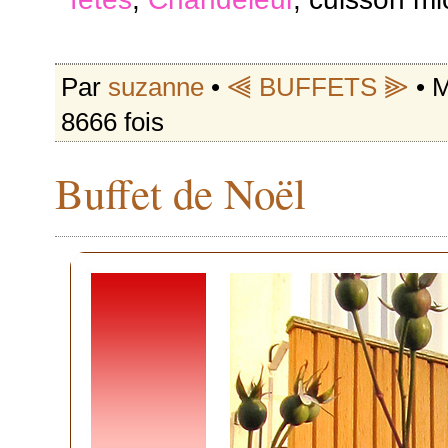
Par
suzanne
•
⫷ BUFFETS ⫸
• M
8666 fois
Buffet de Noël