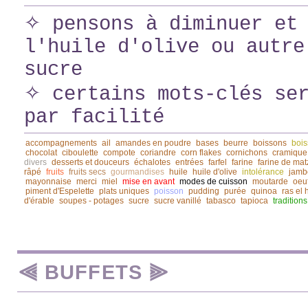
✧ pensons à diminuer et 
l'huile d'olive ou autre
sucre
✧ certains mots-clés ser
par facilité
accompagnements
ail
amandes en poudre
bases
beurre
boissons
bois
chocolat
ciboulette
compote
coriandre
corn flakes
cornichons
cramique
divers
desserts et douceurs
échalotes
entrées
farfel
farine
farine de mat
râpé
fruits
fruits secs
gourmandises
huile
huile d'olive
intolérance
jamb
mayonnaise
merci
miel
mise en avant
modes de cuisson
moutarde
oeu
piment d'Espelette
plats uniques
poisson
pudding
purée
quinoa
ras el
d'érable
soupes - potages
sucre
sucre vanillé
tabasco
tapioca
traditions
⫷ BUFFETS ⫸