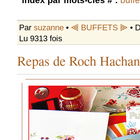
index par mots-clés # :
buffe
Par
suzanne
•
⫷ BUFFETS ⫸
• D
Lu 9313 fois
Repas de Roch Hachan