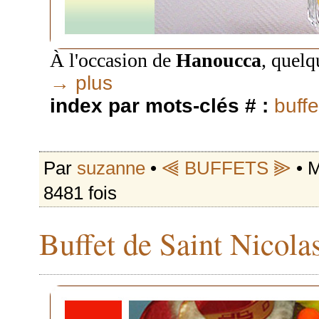
À l'occasion de
Hanoucca
, quel
→ plus
index par mots-clés # :
buffe
Par
suzanne
•
⫷ BUFFETS ⫸
• M
8481 fois
Buffet de Saint Nicola