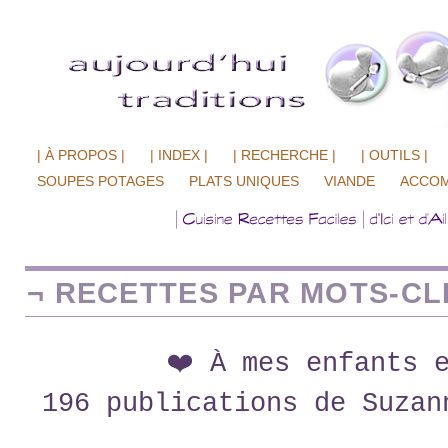
| À PROPOS |
| INDEX |
| RECHERCHE |
| OUTILS |
SOUPES POTAGES
PLATS UNIQUES
VIANDE
ACCO
¬ RECETTES PAR MOTS-CLÉ
❤️ À mes enfants 
196 publications de Suzan