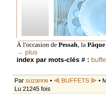
À l'occasion de
Pessah
, la
Pâque 
→ plus
index par mots-clés # :
buffe
Par
suzanne
•
⫷ BUFFETS ⫸
• M
Lu 21245 fois