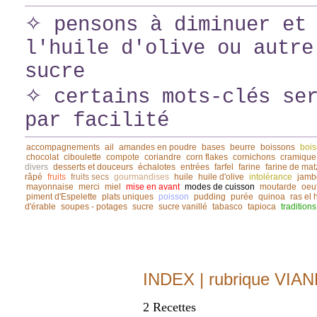
✧ pensons à diminuer et 
l'huile d'olive ou autre
sucre
✧ certains mots-clés ser
par facilité
accompagnements
ail
amandes en poudre
bases
beurre
boissons
bois
chocolat
ciboulette
compote
coriandre
corn flakes
cornichons
cramique
divers
desserts et douceurs
échalotes
entrées
farfel
farine
farine de mat
râpé
fruits
fruits secs
gourmandises
huile
huile d'olive
intolérance
jamb
mayonnaise
merci
miel
mise en avant
modes de cuisson
moutarde
oeu
piment d'Espelette
plats uniques
poisson
pudding
purée
quinoa
ras el
d'érable
soupes - potages
sucre
sucre vanillé
tabasco
tapioca
traditions
INDEX | rubrique VIA
2 Recettes