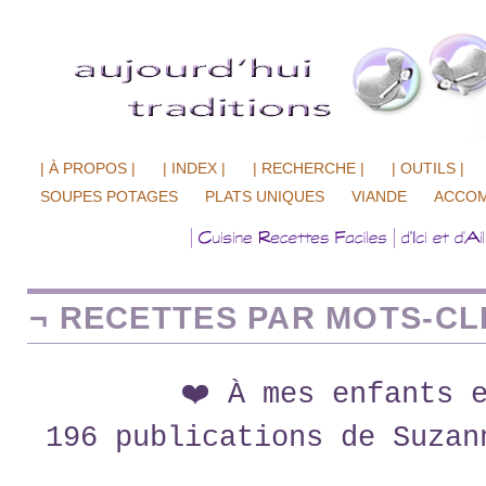
| À PROPOS |
| INDEX |
| RECHERCHE |
| OUTILS |
SOUPES POTAGES
PLATS UNIQUES
VIANDE
ACCO
¬ RECETTES PAR MOTS-CLÉ
❤️ À mes enfants 
196 publications de Suzan