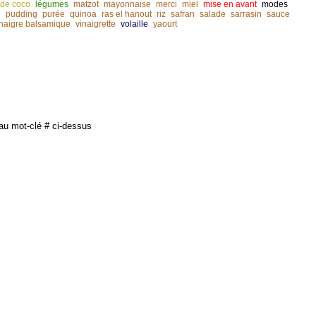
t de coco
légumes
matzot
mayonnaise
merci
miel
mise en avant
modes
n
pudding
purée
quinoa
ras el hanout
riz
safran
salade
sarrasin
sauce
inaigre balsamique
vinaigrette
volaille
yaourt
au mot-clé # ci-dessus