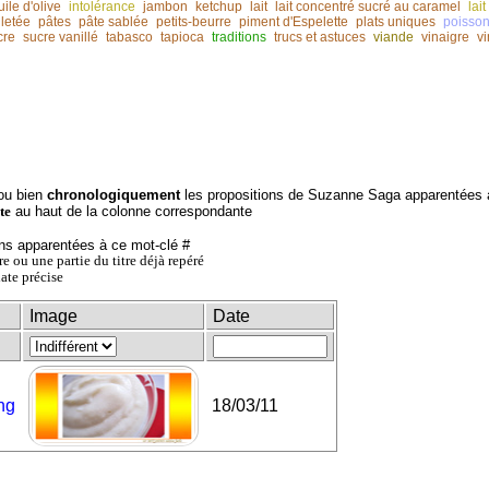
uile d'olive
intolérance
jambon
ketchup
lait
lait concentré sucré au caramel
lai
lletée
pâtes
pâte sablée
petits-beurre
piment d'Espelette
plats uniques
poisso
cre
sucre vanillé
tabasco
tapioca
traditions
trucs et astuces
viande
vinaigre
v
ou bien
chronologiquement
les propositions de Suzanne Saga apparentées 
au haut de la colonne correspondante
te
ns apparentées à ce mot-clé #
itre ou une partie du titre déjà repéré
date précise
Image
Date
ng
18/03/11