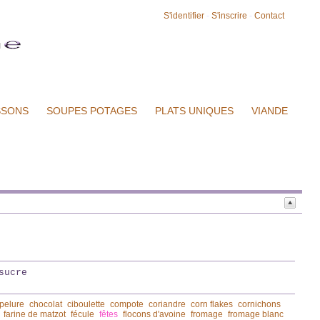
S'identifier
-
S'inscrire
-
Contact
SSONS
SOUPES POTAGES
PLATS UNIQUES
VIANDE
sucre
pelure
chocolat
ciboulette
compote
coriandre
corn flakes
cornichons
farine de matzot
fécule
fêtes
flocons d'avoine
fromage
fromage blanc