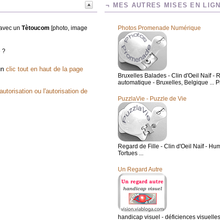
¬ MES AUTRES MISES EN LIG
t avec un
Tètoucom
[photo, image
Photos Promenade Numérique
e ?
 un
clic tout en haut de la page
Bruxelles Balades - Clin d'Oeil Naïf
automatique - Bruxelles, Belgique ... Ph
utorisation ou l'autorisation de
PuzzlaVie - Puzzle de Vie
Regard de Fille - Clin d'Oeil Naïf - Hum
Tortues ...
Un Regard Autre
handicap visuel - déficiences visuelles 