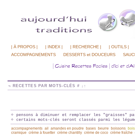
| À PROPOS |
| INDEX |
| RECHERCHE |
| OUTILS |
ACCOMPAGNEMENTS
DESSERTS et DOUCEURS
SAUC
¬ RECETTES PAR MOTS-CLÉS # ↓↑
✧ pensons à diminuer et remplacer les "graisses" pa
✧ certains mots-clés seront classés parmi les légum
accompagnements
ail
amandes en poudre
bases
beurre
boissons
bois
cramique
crème à fouetter
crème chantilly
crème de coco
crème fraîche