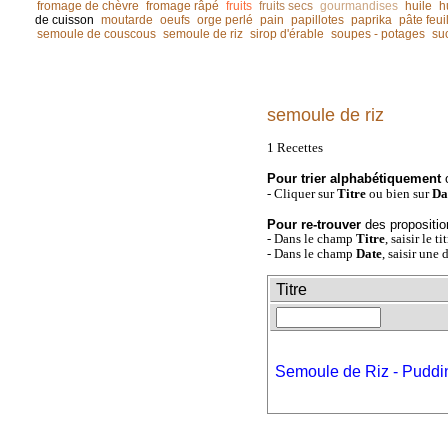
fromage de chèvre
fromage râpé
fruits
fruits secs
gourmandises
huile
h
de cuisson
moutarde
oeufs
orge perlé
pain
papillotes
paprika
pâte feui
semoule de couscous
semoule de riz
sirop d'érable
soupes - potages
su
semoule de riz
1 Recettes
Pour trier alphabétiquement
- Cliquer sur
Titre
ou bien sur
Da
Pour re-trouver
des propositio
- Dans le champ
Titre
, saisir le t
- Dans le champ
Date
, saisir une 
Titre
Semoule de Riz - Puddi