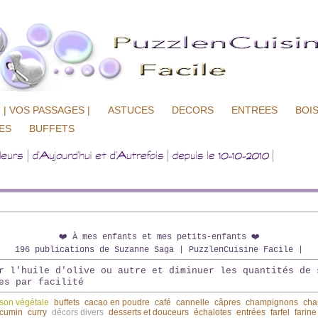
| VOS PASSAGES |
ASTUCES
DECORS
ENTREES
BOI
ES
BUFFETS
❤️ À mes enfants et mes petits-enfants ❤️
196 publications de Suzanne Saga | PuzzlenCuisine Facile |
r l'huile d'olive ou autre et diminuer les quantités de 
es par facilité
son végétale
buffets
cacao en poudre
café
cannelle
câpres
champignons
cha
cumin
curry
décors divers
desserts et douceurs
échalotes
entrées
farfel
farine