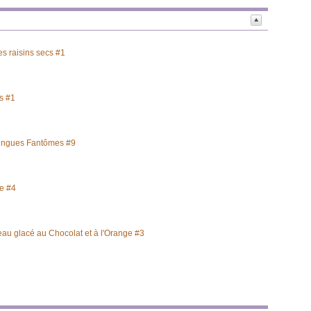
s raisins secs #1
s #1
ingues Fantômes #9
le #4
eau glacé au Chocolat et à l'Orange #3