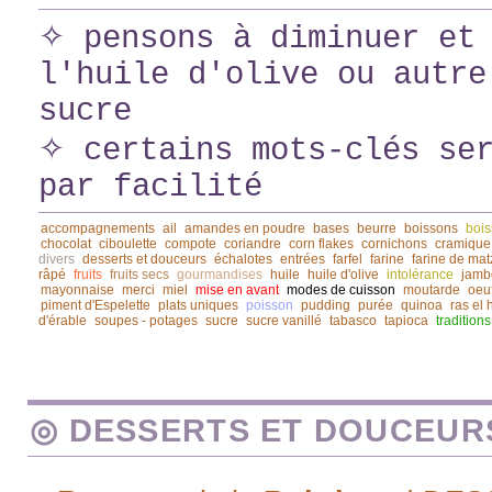
✧ pensons à diminuer et 
l'huile d'olive ou autre
sucre
✧ certains mots-clés ser
par facilité
accompagnements
ail
amandes en poudre
bases
beurre
boissons
bois
chocolat
ciboulette
compote
coriandre
corn flakes
cornichons
cramique
divers
desserts et douceurs
échalotes
entrées
farfel
farine
farine de mat
râpé
fruits
fruits secs
gourmandises
huile
huile d'olive
intolérance
jamb
mayonnaise
merci
miel
mise en avant
modes de cuisson
moutarde
oeu
piment d'Espelette
plats uniques
poisson
pudding
purée
quinoa
ras el
d'érable
soupes - potages
sucre
sucre vanillé
tabasco
tapioca
traditions
◎ DESSERTS ET DOUCEUR