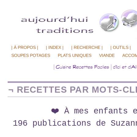
| À PROPOS |
| INDEX |
| RECHERCHE |
| OUTILS |
SOUPES POTAGES
PLATS UNIQUES
VIANDE
ACCO
¬ RECETTES PAR MOTS-CLÉ
❤️ À mes enfants 
196 publications de Suzan