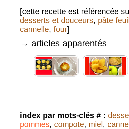
[cette recette est référencée s
desserts et douceurs
,
pâte feui
cannelle
,
four
]
→ articles apparentés
index par mots-clés # :
desse
pommes
,
compote
,
miel
,
canne