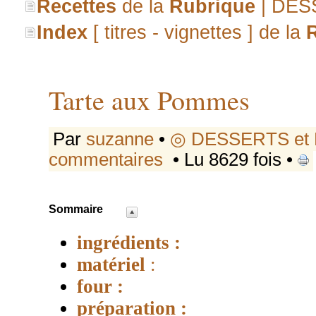
Recettes
de la
Rubrique
| DES
Index
[ titres - vignettes ] de la
Tarte aux Pommes
Par
suzanne
•
◎ DESSERTS e
commentaires
• Lu 8629 fois •
Sommaire
ingrédients :
matériel
:
four :
préparation :