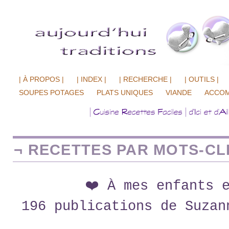
| À PROPOS |
| INDEX |
| RECHERCHE |
| OUTILS |
SOUPES POTAGES
PLATS UNIQUES
VIANDE
ACCO
¬ RECETTES PAR MOTS-CLÉ
❤️ À mes enfants 
196 publications de Suzan