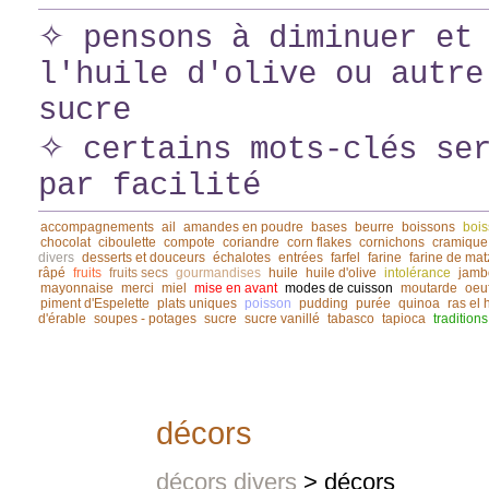
✧ pensons à diminuer et 
l'huile d'olive ou autre
sucre
✧ certains mots-clés ser
par facilité
accompagnements
ail
amandes en poudre
bases
beurre
boissons
bois
chocolat
ciboulette
compote
coriandre
corn flakes
cornichons
cramique
divers
desserts et douceurs
échalotes
entrées
farfel
farine
farine de mat
râpé
fruits
fruits secs
gourmandises
huile
huile d'olive
intolérance
jamb
mayonnaise
merci
miel
mise en avant
modes de cuisson
moutarde
oeu
piment d'Espelette
plats uniques
poisson
pudding
purée
quinoa
ras el
d'érable
soupes - potages
sucre
sucre vanillé
tabasco
tapioca
traditions
décors
décors divers
> décors