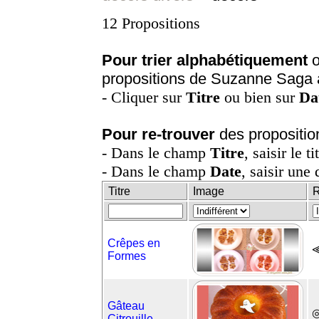
12 Propositions
Pour trier alphabétiquement
o
propositions de Suzanne Saga 
- Cliquer sur
Titre
ou bien sur
Da
Pour re-trouver
des propositio
- Dans le champ
Titre
, saisir le t
- Dans le champ
Date
, saisir une 
Titre
Image
R
Crêpes en
Formes
Gâteau
◎
Citrouille