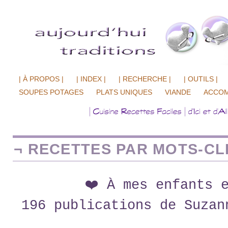
| À PROPOS |
| INDEX |
| RECHERCHE |
| OUTILS |
SOUPES POTAGES
PLATS UNIQUES
VIANDE
ACCO
¬ RECETTES PAR MOTS-CLÉ
❤️ À mes enfants 
196 publications de Suzan