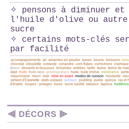
✧ pensons à diminuer et 
l'huile d'olive ou autre
sucre
✧ certains mots-clés ser
par facilité
accompagnements
ail
amandes en poudre
bases
beurre
boissons
bois
chocolat
ciboulette
compote
coriandre
corn flakes
cornichons
cramique
divers
desserts et douceurs
échalotes
entrées
farfel
farine
farine de mat
râpé
fruits
fruits secs
gourmandises
huile
huile d'olive
intolérance
jamb
mayonnaise
merci
miel
mise en avant
modes de cuisson
moutarde
oeu
piment d'Espelette
plats uniques
poisson
pudding
purée
quinoa
ras el
d'érable
soupes - potages
sucre
sucre vanillé
tabasco
tapioca
traditions
⫷ DÉCORS ⫸