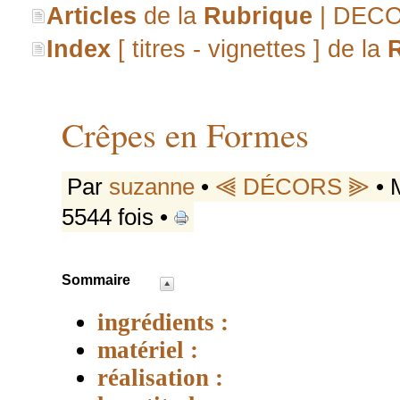
Articles
de la
Rubrique
| DEC
Index
[ titres - vignettes ] de la
Crêpes en Formes
Par
suzanne
•
⫷ DÉCORS ⫸
• 
5544 fois •
Sommaire
ingrédients :
matériel :
réalisation :