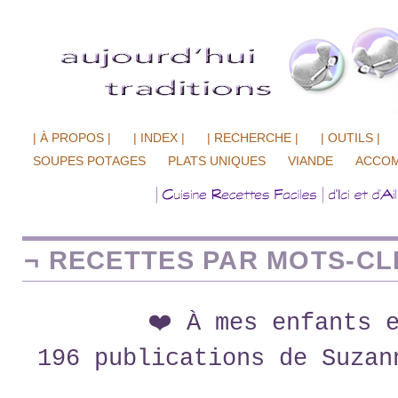
| À PROPOS |
| INDEX |
| RECHERCHE |
| OUTILS |
SOUPES POTAGES
PLATS UNIQUES
VIANDE
ACCO
¬ RECETTES PAR MOTS-CLÉ
❤️ À mes enfants 
196 publications de Suzan