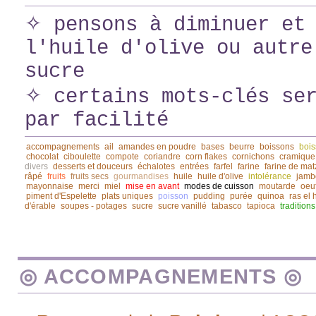
✧ pensons à diminuer et 
l'huile d'olive ou autre
sucre
✧ certains mots-clés ser
par facilité
accompagnements
ail
amandes en poudre
bases
beurre
boissons
bois
chocolat
ciboulette
compote
coriandre
corn flakes
cornichons
cramique
divers
desserts et douceurs
échalotes
entrées
farfel
farine
farine de mat
râpé
fruits
fruits secs
gourmandises
huile
huile d'olive
intolérance
jamb
mayonnaise
merci
miel
mise en avant
modes de cuisson
moutarde
oeu
piment d'Espelette
plats uniques
poisson
pudding
purée
quinoa
ras el
d'érable
soupes - potages
sucre
sucre vanillé
tabasco
tapioca
traditions
◎ ACCOMPAGNEMENTS ◎