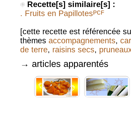
Recette[s] similaire[s] :
PCF
. Fruits en Papillotes
[cette recette est référencée s
thèmes
accompagnements
,
car
de terre
,
raisins secs
,
pruneau
→ articles apparentés