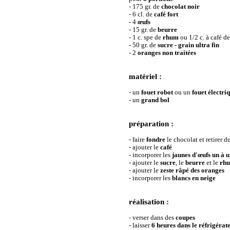
- 175 gr. de
chocolat noir
- 6 cl. de
café fort
- 4
œufs
- 15 gr. de
beurre
- 1 c. spe de
rhum
ou 1/2 c. à café d
- 50 gr. de
sucre - grain ultra fin
- 2
oranges non traitées
matériel :
- un
fouet robot
ou un
fouet électri
- un
grand bol
préparation :
- faire
fondre
le chocolat et retirer d
- ajouter le
café
- incorporer les
jaunes d'œufs un à 
- ajouter le
sucre
, le
beurre
et le
rh
- ajouter le
zeste râpé des oranges
- incorporer les
blancs en neige
réalisation :
- verser dans des
coupes
- laisser
6 heures dans le réfrigérat