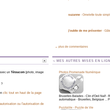
suzanne
- Omelette toute simp
j'oublie de me présenter
- Gât
→ plus de commentaires
¬ MES AUTRES MISES EN LIG
t avec un
Tètoucom
[photo, image
Photos Promenade Numérique
e ?
 un
clic tout en haut de la page
Bruxelles Balades - Clin d'Oeil Naïf
automatique - Bruxelles, Belgique ... Ph
utorisation ou l'autorisation de
PuzzlaVie - Puzzle de Vie