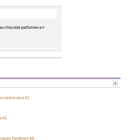
u-chocolat-parfumee-a-l-
s raisins secs #1
s #1
ingues Fantômes #9