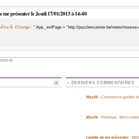
de me présenter le Jeudi 17/01/2013 à 14:40
mÃ©e Ã l'Orange
: " App._extPage = "http://puzzlencuisine.be/news/mousse-a
ivant
¬ DERNIERS COMMENTAIRES
Max06
- Comment re-gonfler de
Max06
- Poireaux - Micro-onde
j'oublie de me présenter
- Mer