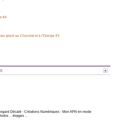
le #4
eau glacé au Chocolat et à l'Orange #3
NE
 - Regard Décalé - Créations Numériques - Mon APN en mode
otos ... Images ...