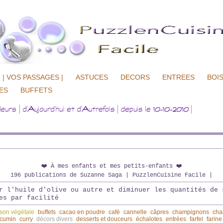
| VOS PASSAGES |
ASTUCES
DECORS
ENTREES
BOI
ES
BUFFETS
❤️ À mes enfants et mes petits-enfants ❤️
196 publications de Suzanne Saga | PuzzlenCuisine Facile |
r l'huile d'olive ou autre et diminuer les quantités de 
es par facilité
son végétale
buffets
cacao en poudre
café
cannelle
câpres
champignons
cha
cumin
curry
décors divers
desserts et douceurs
échalotes
entrées
farfel
farine