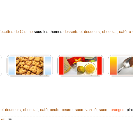
ecettes de Cuisine
sous les thèmes
desserts et douceurs
,
chocolat
,
café
,
œ
 et douceurs
,
chocolat
,
café
,
oeufs
,
beurre
,
sucre vanillé
,
sucre
,
oranges
,
pla
ivant