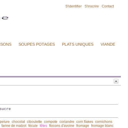
S'identifier
-
S'inscrire
-
Contact
SSONS
SOUPES POTAGES
PLATS UNIQUES
VIANDE
sucre
pelure
chocolat
ciboulette
compote
coriandre
corn flakes
cornichons
farine de matzot
fécule
fêtes
flocons d'avoine
fromage
fromage blanc