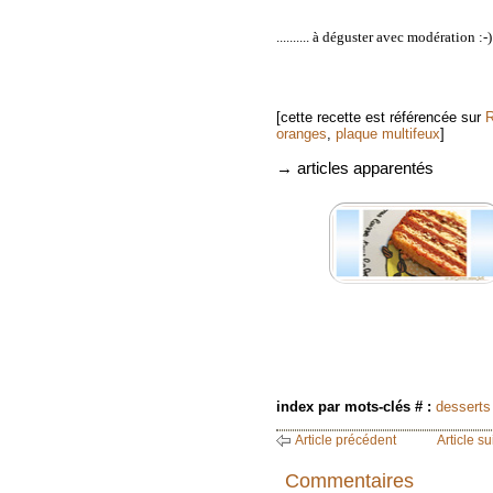
.......... à déguster avec modération :-)
[cette recette est référencée sur
R
oranges
,
plaque multifeux
]
→ articles apparentés
index par mots-clés # :
desserts
Article précédent
Article su
Commentaires