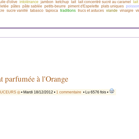
uile d'olive
intolérance
jambon
ketchup
lait
lait concentré sucré au caramel
lai
lletée
pâtes
pâte sablée
petits-beurre
piment d'Espelette
plats uniques
poisso
cre
sucre vanillé
tabasco
tapioca
traditions
trucs et astuces
viande
vinaigre
v
t parfumée à l'Orange
OUCEURS ◎
• Mardi 18/12/2012 •
1 commentaire
• Lu 6576 fois •