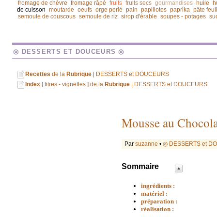
fromage de chèvre
fromage râpé
fruits
fruits secs
gourmandises
huile
h
de cuisson
moutarde
oeufs
orge perlé
pain
papillotes
paprika
pâte feui
semoule de couscous
semoule de riz
sirop d'érable
soupes - potages
su
◎ DESSERTS ET DOUCEURS ◎
Recettes
de la
Rubrique
| DESSERTS et DOUCEURS
Index
[ titres - vignettes ] de la
Rubrique
| DESSERTS et DOUCEURS
Mousse au Chocola
Par
suzanne
•
◎ DESSERTS et D
Sommaire
ingrédients :
matériel :
préparation :
réalisation :