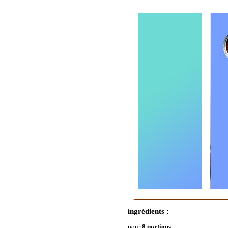
ingrédients :
pour
8 portions