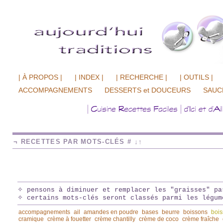
| À PROPOS |
| INDEX |
| RECHERCHE |
| OUTILS |
ACCOMPAGNEMENTS
DESSERTS et DOUCEURS
SAUC
¬ RECETTES PAR MOTS-CLÉS # ↓↑
✧ pensons à diminuer et remplacer les "graisses" pa
✧ certains mots-clés seront classés parmi les légum
accompagnements
ail
amandes en poudre
bases
beurre
boissons
bois
cramique
crème à fouetter
crème chantilly
crème de coco
crème fraîche