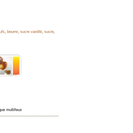
ufs
,
beurre
,
sucre vanillé
,
sucre
,
que multifeux