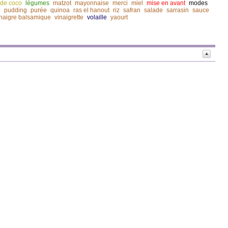
t de coco
légumes
matzot
mayonnaise
merci
miel
mise en avant
modes
n
pudding
purée
quinoa
ras el hanout
riz
safran
salade
sarrasin
sauce
inaigre balsamique
vinaigrette
volaille
yaourt